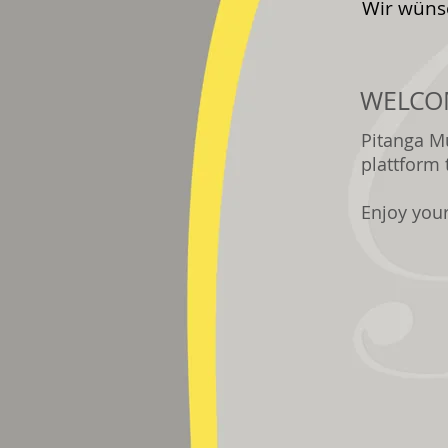
Wir wünsc
WELCO
Pitanga Mu
plattform 
Enjoy your