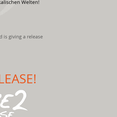
kalischen Welten!
 is giving a release
LEASE!