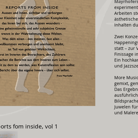
Mayrhofer
experiment
Arbeiten s
ästhetische
Inhalten du
Zwei Konzer
Happenings
statt – zur
Finissage i
Ein hochkar
und Jazzsz
More Music
gemixt, gem
Das Ergebni
ausführlic
Bildsprach
Juwelen fü
und Malere
orts fom inside, vol 1