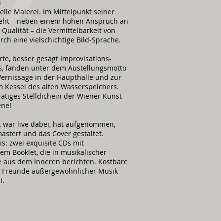
s
elle Malerei.
Im Mittelpunkt seiner
teht – neben einem hohen Anspruch an
 Qualität – die Vermittelbarkeit von
rch eine vielschichtige Bild-Sprache.
te, besser gesagt Improvisations-
, fanden unter dem Austellungsmotto
Vernissage in der Haupthalle
und zur
m Kessel des alten Wasserspeichers.
ätiges Stelldichein der Wiener Kunst
ene!
 war live dabei, hat aufgenommen,
astert und das Cover gestaltet.
s: zwei exquisite CDs mit
hem Booklet,
die in musikalischer
e aus dem Inneren berichten.
Kostbare
r Freunde außergewöhnlicher Musik
i.