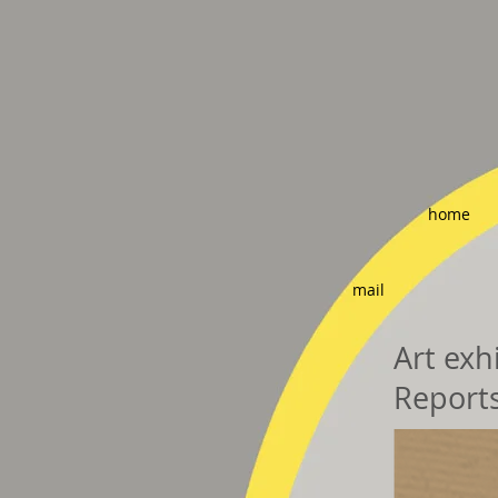
home
mail
Art exh
Reports