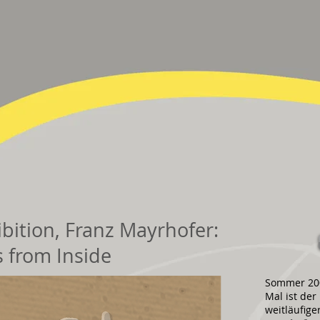
ibition,
Franz Mayrhofer
:
 from Inside
Sommer 200
Mal ist de
weitläufige